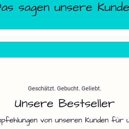
Unsere Bestseller
pfehlungen von unseren Kunden für 
obox Deluxe
Fußball Dart X
9,00
€
ab
279,00
€
oberfest Duell
,00
€