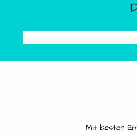
Mit besten Em
Bubble Soccer &
Fot
Arrow Tag
ab
36
ab
39,00
€
Okt
Maßkrugschieben
ab
39
ab
179,00
€