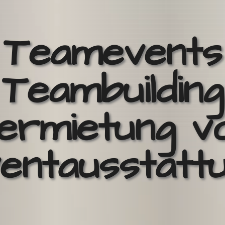
Teamevents
Teambuilding
ermietung v
entausstatt