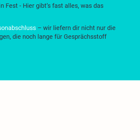
 Fest - Hier gibt’s fast alles, was das
sonabschluss
– wir liefern dir nicht nur die
en, die noch lange für Gesprächsstoff