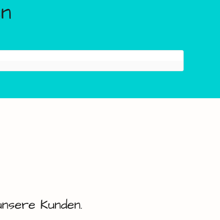
unsere Kunden.
XL
Hüpfburg
Glücksbringer
ab
149,00
€