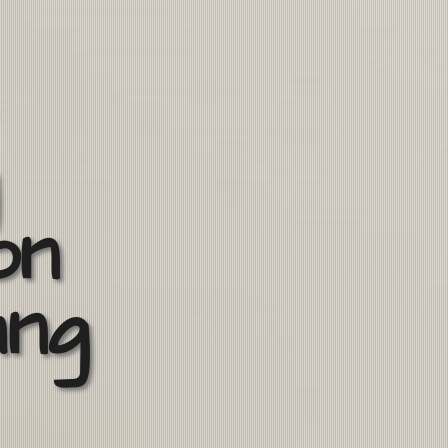
on
ung