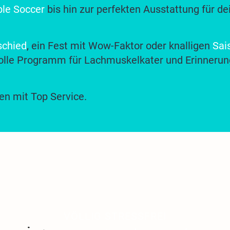
le Soccer
bis hin zur perfekten Ausstattung für dein
schied
, ein Fest mit Wow-Faktor oder knalligen
Sai
lle Programm für Lachmuskelkater und Erinnerung
en mit Top Service.
VÖLLIG STRESSFREI