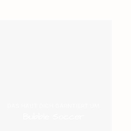
DAS HAUT DICH GARNTIERT UM
Bubble Soccer
Schnapp dir deine Freunde, sund erlebe
Fußball mal völlig verrückt! Hier geht es
nicht nur um Tore, sondern auch um
spektakuläre Zusammenstöße, viel
Gelächter und unvergessliche Action.
Jetzt knallen lassen!